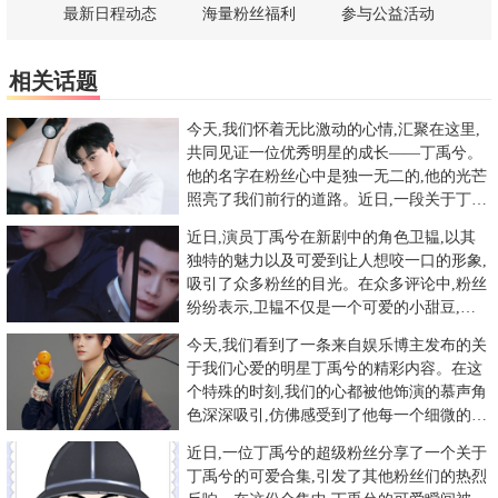
最新日程动态
海量粉丝福利
参与公益活动
相关话题
今天,我们怀着无比激动的心情,汇聚在这里,
共同见证一位优秀明星的成长——丁禹兮。
他的名字在粉丝心中是独一无二的,他的光芒
照亮了我们前行的道路。近日,一段关于丁禹
兮的视频和照片在网络
近日,演员丁禹兮在新剧中的角色卫韫,以其
独特的魅力以及可爱到让人想咬一口的形象,
吸引了众多粉丝的目光。在众多评论中,粉丝
纷纷表示,卫韫不仅是一个可爱的小甜豆,更
是带给人无尽温暖的小
今天,我们看到了一条来自娱乐博主发布的关
于我们心爱的明星丁禹兮的精彩内容。在这
个特殊的时刻,我们的心都被他饰演的慕声角
色深深吸引,仿佛感受到了他每一个细微的表
情和动人的演绎。在这条
近日,一位丁禹兮的超级粉丝分享了一个关于
丁禹兮的可爱合集,引发了其他粉丝们的热烈