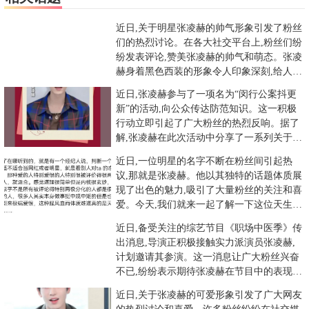
近日,关于明星张凌赫的帅气形象引发了粉丝
们的热烈讨论。在各大社交平台上,粉丝们纷
纷发表评论,赞美张凌赫的帅气和萌态。张凌
赫身着黑色西装的形象令人印象深刻,给人一
种稳重而又不失时尚的
近日,张凌赫参与了一项名为“闵行公案抖更
新”的活动,向公众传达防范知识。这一积极
行动立即引起了广大粉丝的热烈反响。据了
解,张凌赫在此次活动中分享了一系列关于安
全防范的实用知识,并通
近日,一位明星的名字不断在粉丝间引起热
议,那就是张凌赫。他以其独特的话题体质展
现了出色的魅力,吸引了大量粉丝的关注和喜
爱。今天,我们就来一起了解一下这位天生的
大明星。张凌赫的一举一
近日,备受关注的综艺节目《职场中医季》传
出消息,导演正积极接触实力派演员张凌赫,
计划邀请其参演。这一消息让广大粉丝兴奋
不已,纷纷表示期待张凌赫在节目中的表现。
此前,张凌赫在剧中的温
近日,关于张凌赫的可爱形象引发了广大网友
的热烈讨论和喜爱。许多粉丝纷纷在社交媒