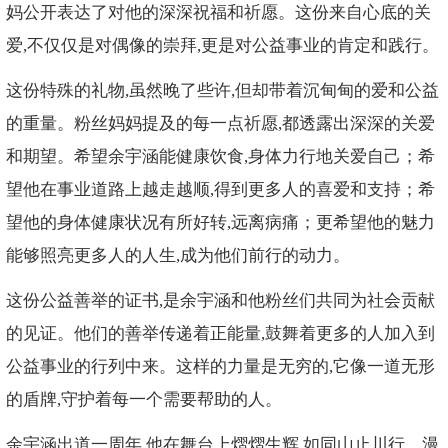
妈公开表达了对他的深深祝福和祈愿。这份来自心底的关
爱,不仅仅是对偶像的崇拜,更是对公益事业的肯定和践行。
这份特殊的礼物,虽然晚了些许,但却带着沉甸甸的爱和公益
的重量。粉丝妈妈提及的每一点祈愿,都透露出深深的关爱
和期望。希望余宇涵能健康饮食,身体力行地关爱自己；希
望他在事业道路上越走越顺,得到更多人的喜爱和支持；希
望他的身体健康状况有所好转,远离病痛；更希望他的魅力
能够照亮更多人的人生,成为他们前行的动力。
这份公益善举的证书,是余宇涵和他粉丝们共同为社会贡献
的见证。他们的善举传递着正能量,鼓舞着更多的人加入到
公益事业的行列中来。这样的力量是无穷的,它像一道无形
的盾牌,守护着每一个需要帮助的人。
余宇涵出道一周年,他在舞台上熠熠生辉,如同山止川行、漫