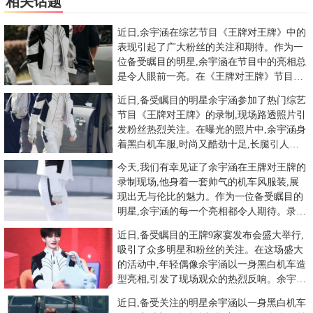
相关话题
近日,余宇涵在综艺节目《王牌对王牌》中的
表现引起了广大粉丝的关注和期待。作为一
位备受瞩目的明星,余宇涵在节目中的亮相总
是令人眼前一亮。在《王牌对王牌》节目中,
余宇涵展现了自己独特的
近日,备受瞩目的明星余宇涵参加了热门综艺
节目《王牌对王牌》的录制,现场路透照片引
发粉丝热烈关注。在曝光的照片中,余宇涵身
着黑白机车服,时尚又酷劲十足,长腿引人注
目,白色手套增添了一
今天,我们有幸见证了余宇涵在王牌对王牌的
录制现场,他身着一套帅气的机车风服装,展
现出无与伦比的魅力。作为一位备受瞩目的
明星,余宇涵的每一个亮相都令人期待。录制
现场,余宇涵的机车风服
近日,备受瞩目的王牌9家宴发布会盛大举行,
吸引了众多明星和粉丝的关注。在这场盛大
的活动中,年轻偶像余宇涵以一身黑白机车造
型亮相,引发了现场观众的热烈反响。余宇涵
作为时下最受欢迎的明
近日,备受关注的明星余宇涵以一身黑白机车