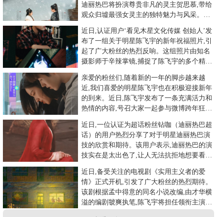
迪丽热巴将扮演尊贵非凡的灵主贺思慕,带给
观众归墟最强女灵主的独特魅力与风采。万
象启新,新岁常欢！在新
近日,认证用户‘看见木星文化传媒 创始人’发
布了一组关于明星陈飞宇的新年祝福照片,引
起了广大粉丝的热烈反响。这组照片由知名
摄影师于辛辣掌镜,捕捉了陈飞宇的多个精彩
瞬间。陈飞宇身着简
亲爱的粉丝们,随着新的一年的脚步越来越
近,我们喜爱的明星陈飞宇也在积极迎接新年
的到来。近日,陈飞宇发布了一条充满活力和
热情的内容,号召大家一起参与微博跨年狂欢
节活动,迎接2025年
近日,一位认证为超话粉丝钻咖（迪丽热巴超
话）的用户热烈分享了对于明星迪丽热巴演
技的欣赏和期待。该用户表示,迪丽热巴的演
技实在是太出色了,让人无法抗拒地想要看她
的作品。评论中提到了迪
近日,备受关注的电视剧《实用主义者的爱
情》正式开机,引发了广大粉丝的热烈期待。
该剧根据孟中得意的同名小说改编,由才华横
溢的编剧虢爽执笔,陈飞宇将担任领衔主演。
《实用主义者的爱情》讲