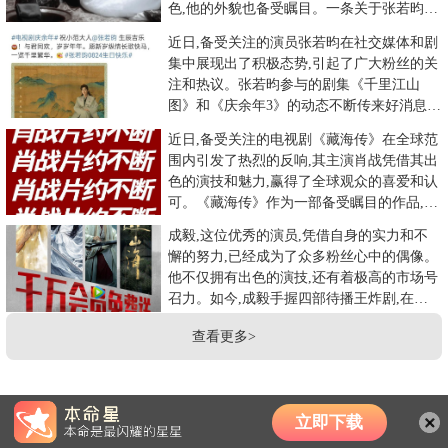
色,他的外貌也备受瞩目。一条关于张若昀的
评论在网络上走红:北风
近日,备受关注的演员张若昀在社交媒体和剧
集中展现出了积极态势,引起了广大粉丝的关
注和热议。张若昀参与的剧集《千里江山
图》和《庆余年3》的动态不断传来好消息。
在《千里江山图》的官方社
近日,备受关注的电视剧《藏海传》在全球范
围内引发了热烈的反响,其主演肖战凭借其出
色的演技和魅力,赢得了全球观众的喜爱和认
可。《藏海传》作为一部备受瞩目的作品,自
开播以来就受到了广泛
成毅,这位优秀的演员,凭借自身的实力和不
懈的努力,已经成为了众多粉丝心中的偶像。
他不仅拥有出色的演技,还有着极高的市场号
召力。如今,成毅手握四部待播王炸剧,在三
大平台单人过会头部S
查看更多>
立即下载