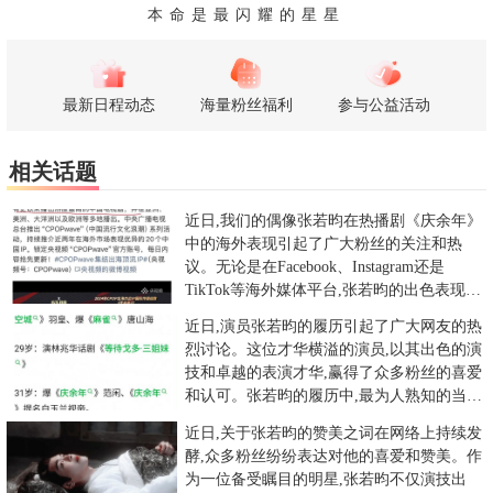
本命是最闪耀的星星
最新日程动态
海量粉丝福利
参与公益活动
相关话题
近日,我们的偶像张若昀在热播剧《庆余年》
中的海外表现引起了广大粉丝的关注和热
议。无论是在Facebook、Instagram还是
TikTok等海外媒体平台,张若昀的出色表现都
赢得了
近日,演员张若昀的履历引起了广大网友的热
烈讨论。这位才华横溢的演员,以其出色的演
技和卓越的表演才华,赢得了众多粉丝的喜爱
和认可。张若昀的履历中,最为人熟知的当属
《庆余年》系列。在该
近日,关于张若昀的赞美之词在网络上持续发
酵,众多粉丝纷纷表达对他的喜爱和赞美。作
为一位备受瞩目的明星,张若昀不仅演技出