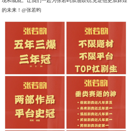
现和成就。让我们一起为张若昀加油鼓劲,见证他更加辉煌
的未来！@张若昀