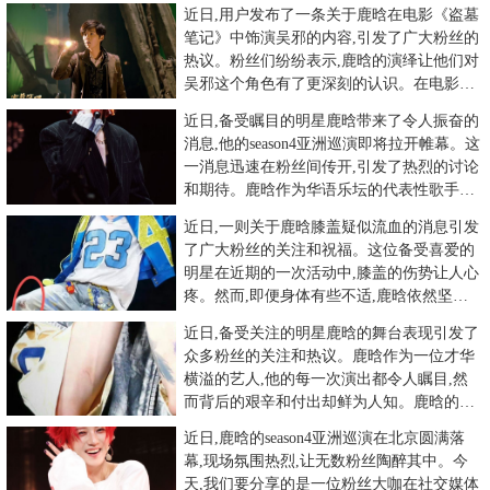
近日,用户发布了一条关于鹿晗在电影《盗墓
笔记》中饰演吴邪的内容,引发了广大粉丝的
热议。粉丝们纷纷表示,鹿晗的演绎让他们对
吴邪这个角色有了更深刻的认识。在电影
《盗墓笔记》中,鹿晗所饰
近日,备受瞩目的明星鹿晗带来了令人振奋的
消息,他的season4亚洲巡演即将拉开帷幕。这
一消息迅速在粉丝间传开,引发了热烈的讨论
和期待。鹿晗作为华语乐坛的代表性歌手和
演员,一直以其
近日,一则关于鹿晗膝盖疑似流血的消息引发
了广大粉丝的关注和祝福。这位备受喜爱的
明星在近期的一次活动中,膝盖的伤势让人心
疼。然而,即便身体有些不适,鹿晗依然坚持
完成了演出,展现了他对
近日,备受关注的明星鹿晗的舞台表现引发了
众多粉丝的关注和热议。鹿晗作为一位才华
横溢的艺人,他的每一次演出都令人瞩目,然
而背后的艰辛和付出却鲜为人知。鹿晗的舞
台表现一直备受称赞,他的
近日,鹿晗的season4亚洲巡演在北京圆满落
幕,现场氛围热烈,让无数粉丝陶醉其中。今
天,我们要分享的是一位粉丝大咖在社交媒体