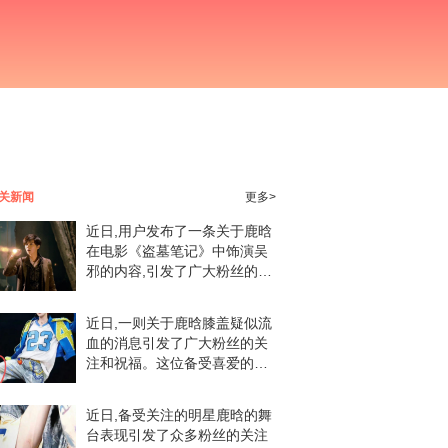
关新闻
更多>
近日,用户发布了一条关于鹿晗
在电影《盗墓笔记》中饰演吴
邪的内容,引发了广大粉丝的热
议。粉丝们纷纷表示,鹿晗的演
绎让他们对吴邪这个角色有了
近日,一则关于鹿晗膝盖疑似流
更深刻的认识。在电影《盗墓
血的消息引发了广大粉丝的关
笔记》中,鹿晗所饰
注和祝福。这位备受喜爱的明
星在近期的一次活动中,膝盖的
伤势让人心疼。然而,即便身体
近日,备受关注的明星鹿晗的舞
有些不适,鹿晗依然坚持完成了
台表现引发了众多粉丝的关注
演出,展现了他对