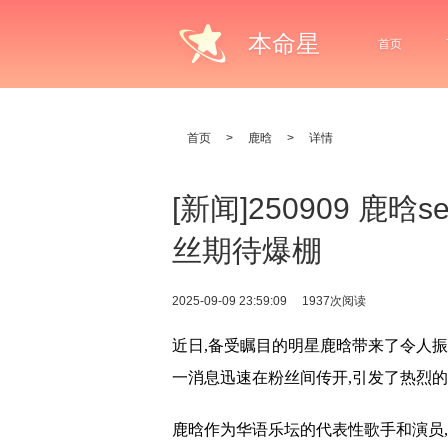
本命星
首页
首页
>
鹿晗
>
详情
[新闻]250909 鹿晗
丝期待爆棚
2025-09-09 23:59:09
1937次阅读
近日,备受瞩目的明星鹿晗带来了令人振奋
一消息迅速在粉丝间传开,引发了热烈
鹿晗作为华语乐坛的代表性歌手和演员