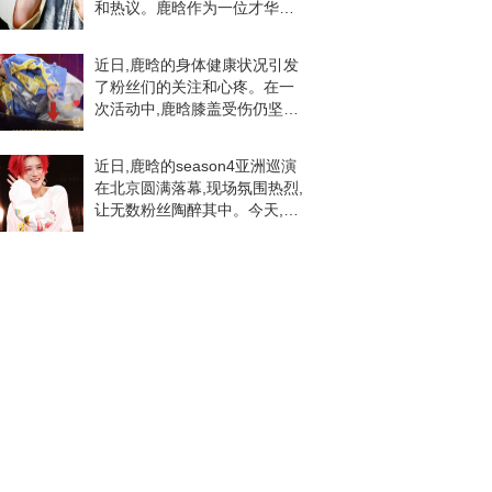
和热议。鹿晗作为一位才华横
溢的艺人,他的每一次演出都令
人瞩目,然而背后的艰辛和付出
近日,鹿晗的身体健康状况引发
却鲜为人知。鹿晗的舞台表现
了粉丝们的关注和心疼。在一
一直备受称赞,他的
次活动中,鹿晗膝盖受伤仍坚持
完成动作,令粉丝们心疼不已。
这一事件也让更多的粉丝开始
近日,鹿晗的season4亚洲巡演
关注他的健康状况,呼吁他注意
在北京圆满落幕,现场氛围热烈,
身体健康。视频中
让无数粉丝陶醉其中。今天,我
们要分享的是一位粉丝大咖在
社交媒体上发布的演唱会照片
以及粉丝们的积极评论,让我们
一起感受