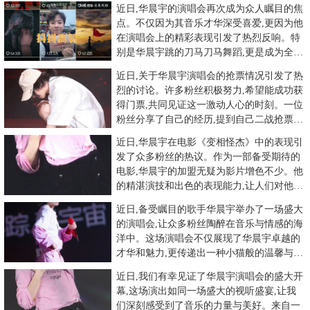
近日,华晨宇的演唱会再次成为众人瞩目的焦
点。不仅因为其音乐才华深受喜爱,更因为他
在演唱会上的精彩表现引发了热烈反响。特
别是华晨宇跳的刀马刀马舞蹈,更是成为全场
瞩目的亮点,各平台大出
近日,关于华晨宇演唱会的抢票情况引发了热
烈的讨论。许多粉丝积极努力,希望能成功获
得门票,共同见证这一激动人心的时刻。一位
粉丝分享了自己的经历,提到自己二战抢票仍
然未能成功,感到有些
近日,华晨宇在电影《变相怪杰》中的表现引
发了众多粉丝的热议。作为一部备受期待的
电影,华晨宇的加盟无疑为影片增色不少。他
的精湛演技和出色的表现能力,让人们对他的
演技刮目相看。电影中的
近日,备受瞩目的歌手华晨宇举办了一场盛大
的演唱会,让众多粉丝陶醉在音乐与情感的海
洋中。这场演唱会不仅展现了华晨宇卓越的
才华和魅力,更传递出一种小猫般的温馨与力
量。在华晨宇的演唱会现
近日,我们有幸见证了华晨宇演唱会的盛大开
幕,这场演出如同一场盛大的视听盛宴,让我
们深刻感受到了音乐的力量与美好。来自一