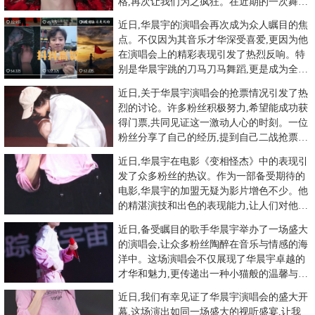
格,再次让我们为之疯狂。在近期的一次舞台
上,华晨宇展现了他的舞蹈
近日,华晨宇的演唱会再次成为众人瞩目的焦
点。不仅因为其音乐才华深受喜爱,更因为他
在演唱会上的精彩表现引发了热烈反响。特
别是华晨宇跳的刀马刀马舞蹈,更是成为全场
瞩目的亮点,各平台大出
近日,关于华晨宇演唱会的抢票情况引发了热
烈的讨论。许多粉丝积极努力,希望能成功获
得门票,共同见证这一激动人心的时刻。一位
粉丝分享了自己的经历,提到自己二战抢票仍
然未能成功,感到有些
近日,华晨宇在电影《变相怪杰》中的表现引
发了众多粉丝的热议。作为一部备受期待的
电影,华晨宇的加盟无疑为影片增色不少。他
的精湛演技和出色的表现能力,让人们对他的
演技刮目相看。电影中的
近日,备受瞩目的歌手华晨宇举办了一场盛大
的演唱会,让众多粉丝陶醉在音乐与情感的海
洋中。这场演唱会不仅展现了华晨宇卓越的
才华和魅力,更传递出一种小猫般的温馨与力
量。在华晨宇的演唱会现
近日,我们有幸见证了华晨宇演唱会的盛大开
幕,这场演出如同一场盛大的视听盛宴,让我