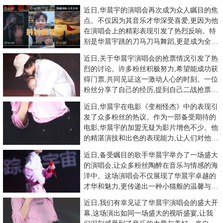
上,华晨宇展现了他的舞蹈
近日,华晨宇的演唱会再次成为众人瞩目的焦
点。不仅因为其音乐才华深受喜爱,更因为他
在演唱会上的精彩表现引发了热烈反响。特
别是华晨宇跳的刀马刀马舞蹈,更是成为全场
瞩目的亮点,各平台大出
近日,关于华晨宇演唱会的抢票情况引发了热
烈的讨论。许多粉丝积极努力,希望能成功获
得门票,共同见证这一激动人心的时刻。一位
粉丝分享了自己的经历,提到自己二战抢票仍
然未能成功,感到有些
近日,华晨宇在电影《变相怪杰》中的表现引
发了众多粉丝的热议。作为一部备受期待的
电影,华晨宇的加盟无疑为影片增色不少。他
的精湛演技和出色的表现能力,让人们对他的
演技刮目相看。电影中的
近日,备受瞩目的歌手华晨宇举办了一场盛大
的演唱会,让众多粉丝陶醉在音乐与情感的海
洋中。这场演唱会不仅展现了华晨宇卓越的
才华和魅力,更传递出一种小猫般的温馨与力
量。在华晨宇的演唱会现
近日,我们有幸见证了华晨宇演唱会的盛大开
幕,这场演出如同一场盛大的视听盛宴,让我