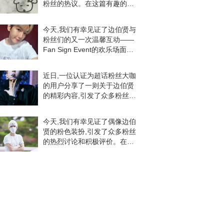
粉丝的热议。在这篇有趣的分
享中,边伯贤的星座形象萌趣十
足,让粉丝们纷纷留言互动。据
今天,我们有幸见证了边伯贤与
悉,这位博主分享了边伯贤的金
粉丝们的又一次温馨互动——
牛座和处女座的
Fan Sign Event的欢乐场面。
作为INB100娱乐公司旗下璀璨
艺人,边伯贤BAEKHYUN以他
近日,一位认证为超话粉丝大咖
的独特魅力再次温暖了每
的用户分享了一则关于边伯贤
的精彩内容,引发了众多粉丝的
热烈讨论和积极评价。该用户
分享的内容主题为边伯贤在特
今天,我们有幸见证了偶像边伯
定日期发布的图片和活动信息,
贤的粉色装扮,引发了众多粉丝
并配以相关评论。这
的热烈讨论和积极评价。在我
们的社交媒体平台上,一位娱乐
博主分享了边伯贤的最新照片,
照片中的他戴着粉色帽子,佩戴
着粉色项链。这