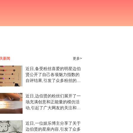
关新闻
更多>
近日,备受粉丝喜爱的明星边伯
贤公开了自己各项魅力指数的
自评结果,引发了众多粉丝的关
注和热议。在这份自评报告中,
伯贤坦诚地给出了自己对于可
近日,边伯贤的粉丝们展开了一
爱、讨人喜欢、帅气、英俊以
场充满创意和正能量的模仿活
及小狗、小狐狸等特
动,引起了广大网友的关注和热
议。活动中,粉丝们纷纷模仿偶
像边伯贤的表情包,展现出了独
近日,一位娱乐博主分享了关于
特的魅力和活力。这些模仿作
边伯贤的星座内容,引发了众多
品中,粉丝们通过