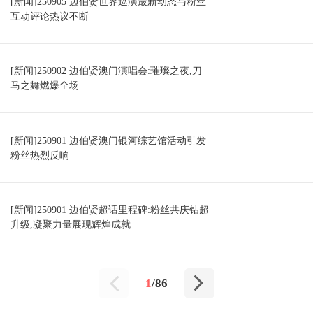
[新闻]250905 边伯贤世界巡演最新动态与粉丝
互动评论热议不断
[新闻]250902 边伯贤澳门演唱会:璀璨之夜,刀
马之舞燃爆全场
[新闻]250901 边伯贤澳门银河综艺馆活动引发
粉丝热烈反响
[新闻]250901 边伯贤超话里程碑:粉丝共庆钻超
升级,凝聚力量展现辉煌成就
1
/86