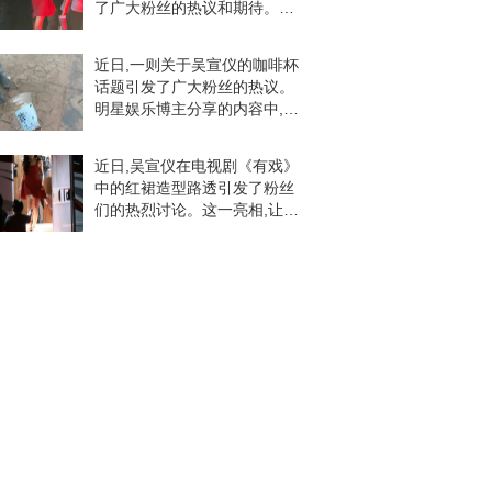
了广大粉丝的热议和期待。照
片中,吴宣仪身着一袭红色长裙,
优雅中不失活力,身材绝佳的她
近日,一则关于吴宣仪的咖啡杯
完美诠释了红裙的魅力。她的
话题引发了广大粉丝的热议。
笑容灿烂,眼神
明星娱乐博主分享的内容中,提
到了吴宣仪的咖啡杯,引发了粉
丝们的积极评论和反响。在分
近日,吴宣仪在电视剧《有戏》
享的内容中,吴宣仪的咖啡杯成
中的红裙造型路透引发了粉丝
为了粉丝们关注的
们的热烈讨论。这一亮相,让无
数粉丝为之心动,纷纷在社交媒
体上留言,表达对偶像的热爱和
支持。吴宣仪在《有戏》中的
红裙造型展现了她