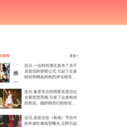
关新闻
更多>
近日,一位时尚博主发布了关于
吴宣仪的穿搭公式,引起了众多
粉丝和网友的热烈评论和关
注。在这篇博文中,吴宣仪的私
服穿搭成为了焦点。她以牛仔
近日,备受关注的明星吴宣仪以
短裤和某品牌鞋履展现了她的
全新造型亮相,引发了众多粉丝
独特魅力。这种简约而
的热议。她的粉丝们纷纷在社
交媒体上留言,表达对偶像的热
爱与支持。吴宣仪此次亮相所
近日,吴宣仪在《有戏》节目中
展现的形象令人眼前一亮。她
的辛凌红裙造型曝光,立即引起
身穿一字带设计的服