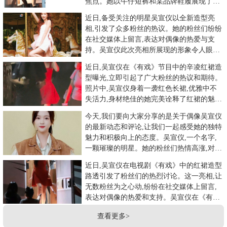
焦点。她以牛仔短裤和某品牌鞋履展现了她
的独特魅力。这种简约而
近日,备受关注的明星吴宣仪以全新造型亮
相,引发了众多粉丝的热议。她的粉丝们纷纷
在社交媒体上留言,表达对偶像的热爱与支
持。吴宣仪此次亮相所展现的形象令人眼前
一亮。她身穿一字带设计的服
近日,吴宣仪在《有戏》节目中的辛凌红裙造
型曝光,立即引起了广大粉丝的热议和期待。
照片中,吴宣仪身着一袭红色长裙,优雅中不
失活力,身材绝佳的她完美诠释了红裙的魅
力。她的笑容灿烂,眼神
今天,我们要向大家分享的是关于偶像吴宣仪
的最新动态和评论,让我们一起感受她的独特
魅力和积极向上的态度。吴宣仪,一个名字,
一颗璀璨的明星。她的粉丝们热情高涨,对她
的每一条动态都给予高
近日,吴宣仪在电视剧《有戏》中的红裙造型
路透引发了粉丝们的热烈讨论。这一亮相,让
无数粉丝为之心动,纷纷在社交媒体上留言,
表达对偶像的热爱和支持。吴宣仪在《有
戏》中的红裙造型展现了她
查看更多>