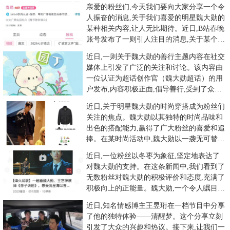
亲爱的粉丝们,今天我们要向大家分享一个令
人振奋的消息,关于我们喜爱的明星魏大勋的
某种相关内容,让人无比期待。近日,B站春晚
账号发布了一则引人注目的消息,关于某个节
目只提到了聂耳和冼
近日,一则关于魏大勋的善行主题内容在社交
媒体上引发了广泛的关注和讨论。该内容由
一位认证为超话创作官（魏大勋超话）的用
户发布,内容积极正面,倡导善行,受到了众多
粉丝的热烈反响。在这篇
近日,关于明星魏大勋的时尚穿搭成为粉丝们
关注的焦点。魏大勋以其独特的时尚品味和
出色的搭配能力,赢得了广大粉丝的喜爱和追
捧。在某时尚活动中,魏大勋以一袭无可替代
的叶信之下班外套亮相,
近日,一位粉丝以冬枣为象征,坚定地表达了
对魏大勋的支持。在这条新闻中,我们看到了
无数粉丝对魏大勋的积极评价和态度,充满了
积极向上的正能量。魏大勋,一个令人瞩目的
明星,他的每一部作品
近日,知名情感博主王昱珩在一档节目中分享
了他的独特体验——清醒梦。这个分享立刻
引发了大众的兴趣和热议。接下来,让我们一